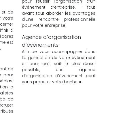
pour réussir l’organisation d’un
événement d’entreprise. Il faut
 et de
avant tout aborder les avantages
r votre
d’une rencontre professionnelle
 cerner
pour votre entreprise.
inir la
réparez
Agence d’organisation
sme est
d’événements
.
Afin de vous accompagner dans
l’organisation de votre événement
et pour qu’il soit le plus réussi
tant de
possible, une agence
n pour
d’organisation d’événement peut
médias.
vous procurer votre bonheur.
ion, la
alistes
ipe de
cruter
tribués