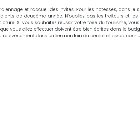
ennage et l’accueil des invités. Pour les hôtesses, dans le s
diants de deuxième année. N’oubliez pas les traiteurs et les 
lôture. Si vous souhaitez réussir votre foire du tourisme, vou
que vous allez effectuer doivent être bien écrites dans le bud
otre événement dans un lieu non loin du centre et assez connu
pté est le
Objets publicitaires : quels rôles jouent-il vraim
 de séminaire
Animations sur mesure
théâtre
Animation magicien
ition en U
Animation Photo
ition Board
Animation Bollywood
ition Cocktail
Animation DJ