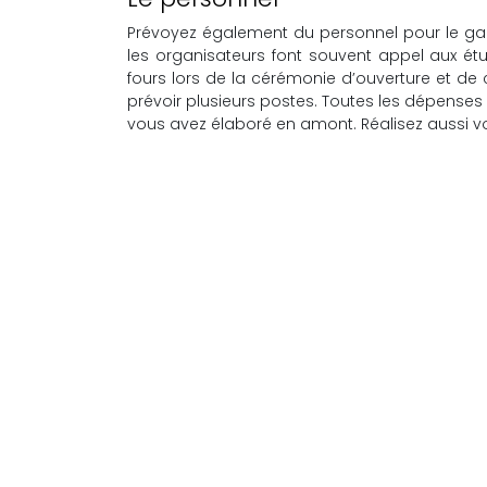
Prévoyez également du personnel pour le gardi
les organisateurs font souvent appel aux étu
fours lors de la cérémonie d’ouverture et de c
prévoir plusieurs postes. Toutes les dépenses 
vous avez élaboré en amont. Réalisez aussi v
Pour un évènement « vert » : le goodies ada
gobelet réutilisable !
Foires d’exposition
Salle
Les foires d’expositions sont de
Amphi
belles opportunités de rencontrer
Dispos
de nouveaux clients et fournisseurs
Dispos
et de comprendre les besoins du
Dispos
marché.