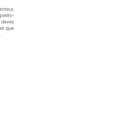
ecteur,
petits-
s devez
get que
.
ent ?
Autres événements
Pot de départ (retraite)
Inauguration entreprise
Animation de stands
Salon Professionnel