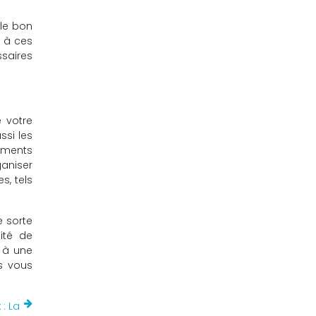
 le bon
 à ces
ssaires
 votre
ssi les
ements
ganiser
s, tels
e sorte
ité de
l à une
ns vous
: La