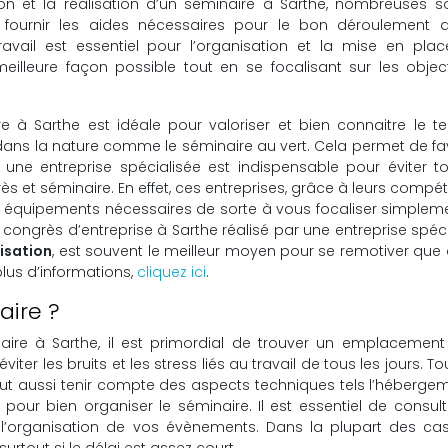
 et la réalisation d’un séminaire à Sarthe, nombreuses so
s fournir les aides nécessaires pour le bon déroulement 
t travail est essentiel pour l’organisation et la mise en pla
illeure façon possible tout en se focalisant sur les objec
e à Sarthe est idéale pour valoriser et bien connaitre le terr
ns la nature comme le séminaire au vert. Cela permet de fav
er une entreprise spécialisée est indispensable pour éviter t
s et séminaire. En effet, ces entreprises, grâce à leurs compé
es équipements nécessaires de sorte à vous focaliser simplem
congrès d’entreprise à Sarthe réalisé par une entreprise spéci
isation
, est souvent le meilleur moyen pour se remotiver que 
plus d’informations,
cliquez ici
.
ire ?
naire à Sarthe, il est primordial de trouver un emplacement
ter les bruits et les stress liés au travail de tous les jours. Tou
faut aussi tenir compte des aspects techniques tels l’hébergem
pour bien organiser le séminaire. Il est essentiel de consul
’organisation de vos évènements. Dans la plupart des cas
rtout si le délai est assez court.