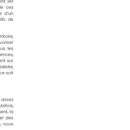
nt les
de ces
ce d’un
tifs de
itoire,
oriser
ous les
tences,
ent sur
alisée,
ce soit
 assez
tefois,
ent, la
ter des
, vous