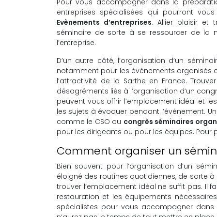
Pour vous accompagner dans la préparation
entreprises spécialisées qui pourront vou
Evènements d’entreprises
. Allier plaisir e
séminaire de sorte à se ressourcer de la me
l’entreprise.
D’un autre côté, l’organisation d’un séminair
notamment pour les évènements organisés da
l’attractivité de la Sarthe en France. Trouv
désagréments liés à l’organisation d’un congrè
peuvent vous offrir l’emplacement idéal et l
les sujets à évoquer pendant l’évènement. Un 
comme le CSO ou
congrès séminaires organ
pour les dirigeants ou pour les équipes. Pour 
Comment organiser un sémina
Bien souvent pour l’organisation d’un sémi
éloigné des routines quotidiennes, de sorte à évi
trouver l’emplacement idéal ne suffit pas. Il 
restauration et les équipements nécessaires 
spécialistes pour vous accompagner dans l
n’aurez pas le temps de tout mettre en place su